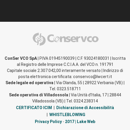
ConSer VCO SpA
| P.IVA 01945190039 | C.F. 93024180031 | Iscritta
al Registro delle Imprese C.C.I.A.A. del VCO n. 191791
Capitale sociale 2.307.042,00 interamente versato | Indirizzo di
posta elettronica certificata: conservco@lwcert.it
Sede legale ed operativa
| Via Olanda, 55 | 28922 Verbania (VB) |
Tel. 0323.518711
Sede operativa di Villadossola
| Via Unità d’Italia, 17 | 28844
Villadossola (VB) | Tel. 0324.238314
CERTIFICATO ICIM
|
Dichiarazione di Accessibilità
|
WHISTLEBLOWING
Privacy Policy
-
2017 | Lake Web