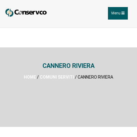
Toggle
Menu
navigation
CANNERO RIVIERA
HOME
/
COMUNI SERVITI
/ CANNERO RIVIERA