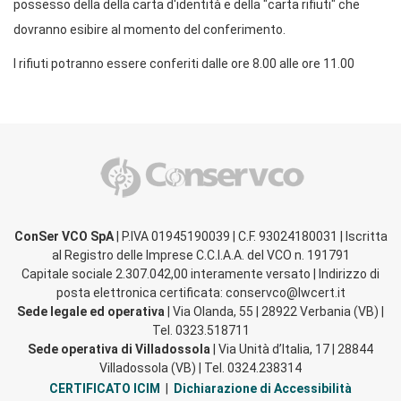
possesso della della carta d'identità e della "carta rifiuti" che
dovranno esibire al momento del conferimento.
I rifiuti potranno essere conferiti dalle ore 8.00 alle ore 11.00
ConSer VCO SpA
| P.IVA 01945190039 | C.F. 93024180031 | Iscritta
al Registro delle Imprese C.C.I.A.A. del VCO n. 191791
Capitale sociale 2.307.042,00 interamente versato | Indirizzo di
posta elettronica certificata: conservco@lwcert.it
Sede legale ed operativa
| Via Olanda, 55 | 28922 Verbania (VB) |
Tel. 0323.518711
Sede operativa di Villadossola
| Via Unità d’Italia, 17 | 28844
Villadossola (VB) | Tel. 0324.238314
CERTIFICATO ICIM
|
Dichiarazione di Accessibilità