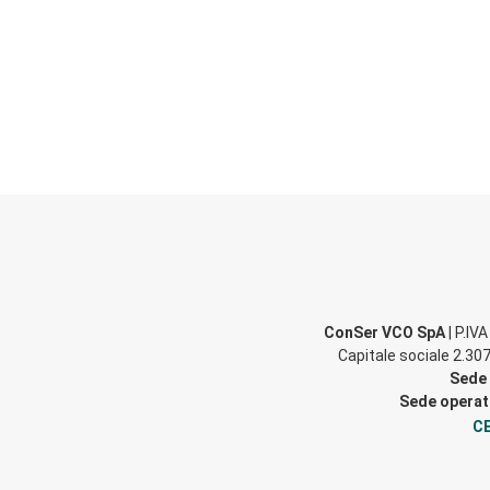
ConSer VCO SpA
| P.IV
Capitale sociale 2.307
Sede 
Sede operati
CE