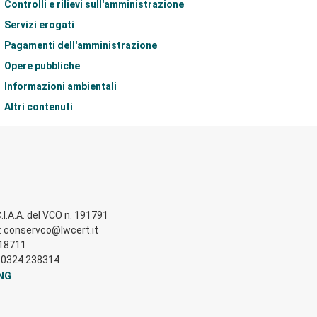
Controlli e rilievi sull'amministrazione
Servizi erogati
Pagamenti dell'amministrazione
Opere pubbliche
Informazioni ambientali
Altri contenuti
.I.A.A. del VCO n. 191791
ta: conservco@lwcert.it
518711
el. 0324.238314
NG