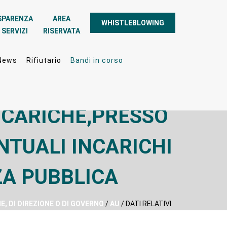
SPARENZA
AREA
WHISTLEBLOWING
 SERVIZI
RISERVATA
News
Rifiutario
Bandi in corso
E CARICHE,PRESSO
ENTUALI INCARICHI
ZA PUBBLICA
E, DI DIREZIONE O DI GOVERNO
/
AU
/ DATI RELATIVI