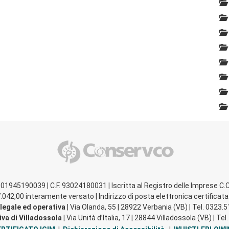
A 01945190039 | C.F. 93024180031 | Iscritta al Registro delle Imprese C.C
.042,00 interamente versato | Indirizzo di posta elettronica certifica
legale ed operativa
| Via Olanda, 55 | 28922 Verbania (VB) | Tel. 0323.
va di Villadossola
| Via Unità d’Italia, 17 | 28844 Villadossola (VB) | T