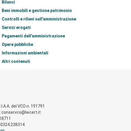
Bilanci
Beni immobili e gestione patrimonio
Controlli e rilievi sull'amministrazione
Servizi erogati
Pagamenti dell'amministrazione
Opere pubbliche
Informazioni ambientali
Altri contenuti
.I.A.A. del VCO n. 191791
ta: conservco@lwcert.it
518711
el. 0324.238314