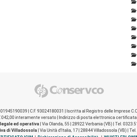
A 01945190039 | C.F. 93024180031 | Iscritta al Registro delle Imprese C.C
.042,00 interamente versato | Indirizzo di posta elettronica certifica
legale ed operativa
| Via Olanda, 55 | 28922 Verbania (VB) | Tel. 0323.
va di Villadossola
| Via Unità d’Italia, 17 | 28844 Villadossola (VB) | T