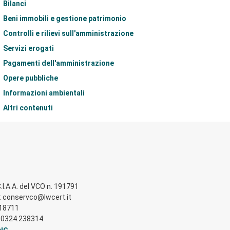
Bilanci
Beni immobili e gestione patrimonio
Controlli e rilievi sull'amministrazione
Servizi erogati
Pagamenti dell'amministrazione
Opere pubbliche
Informazioni ambientali
Altri contenuti
.I.A.A. del VCO n. 191791
ta: conservco@lwcert.it
518711
el. 0324.238314