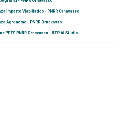
pografici - PNRR Ornavasso
a Impatto Viabilistico - PNRR Ornavasso
nza Agronomo - PNRR Ornavasso
ne PFTE PNRR Ornavasso - RTP AI Studio